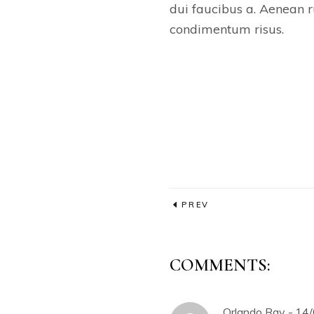
dui faucibus a. Aenean ru
condimentum risus.
PREV
COMMENTS:
Orlando Ray
14/