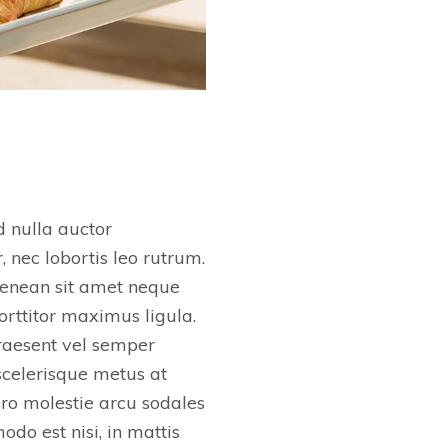
d nulla auctor
 nec lobortis leo rutrum.
Aenean sit amet neque
porttitor maximus ligula.
Praesent vel semper
celerisque metus at
ero molestie arcu sodales
do est nisi, in mattis