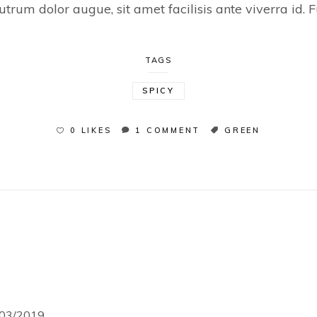
trum dolor augue, sit amet facilisis ante viverra id. Fu
TAGS
SPICY
0 LIKES
1 COMMENT
GREEN
03/2019