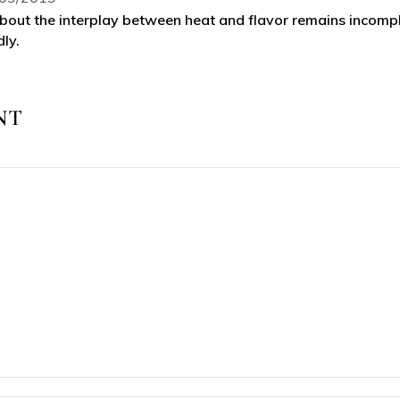
out the interplay between heat and flavor remains incomplet
ly.
NT