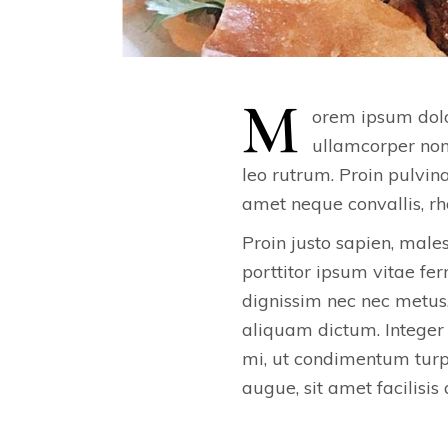
M
orem ipsum dolor
ullamcorper non 
leo rutrum. Proin pulvi
amet neque convallis, r
Proin justo sapien, male
porttitor ipsum vitae f
dignissim nec nec metus
aliquam dictum. Integer 
mi, ut condimentum turpi
augue, sit amet facilisis 