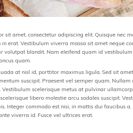
 sit amet, consectetur adipiscing elit. Quisque nec m
in erat. Vestibulum viverra massa sit amet neque con
nar volutpat blandit. Nam eleifend quam id vestibulum
honcus quam.
suada at nisl id, porttitor maximus ligula. Sed sit ame
ermentum suscipit. Praesent vel semper quam. Nullam 
. Vestibulum scelerisque metus at pulvinar ullamcorp
scelerisque libero molestie arcu sodales suscipit. V
s. Integer commodo est nisi, in mattis dui faucibus a
ante viverra id. Fusce vel ultrices erat.