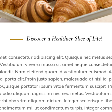
Discover a Healthier Slice of Life!
et, consectetur adipiscing elit. Quisque nec metus se
 Vestibulum viverra massa sit amet neque consectetur,
 blandit. Nam eleifend quam id vestibulum euismod. 
, porta elit.Proin justo sapien, malesuada at nisl id, 
o.Quisque porttitor ipsum vitae fermentum suscipit. 
 odio aliquam dignissim nec nec metus. Vestibulum s
rbi pharetra aliquam dictum. Integer scelerisque lib
condimentum mi, ut condimentum turpis. Integer commo