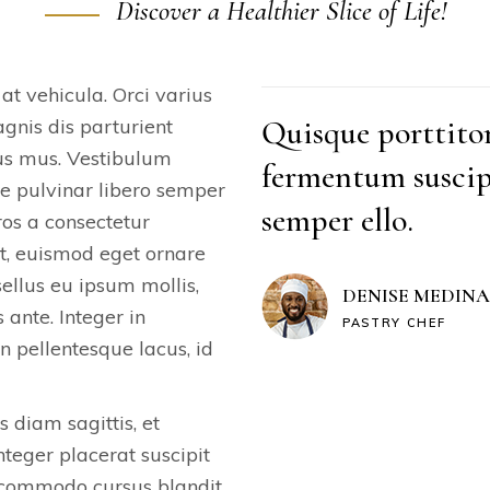
Discover a Healthier Slice of Life!
 at vehicula. Orci varius
Quisque porttito
gnis dis parturient
lus mus. Vestibulum
fermentum suscipi
ae pulvinar libero semper
semper ello.
os a consectetur
t, euismod eget ornare
sellus eu ipsum mollis,
DENISE MEDINA
 ante. Integer in
PASTRY CHEF
 pellentesque lacus, id
 diam sagittis, et
nteger placerat suscipit
d commodo cursus blandit.