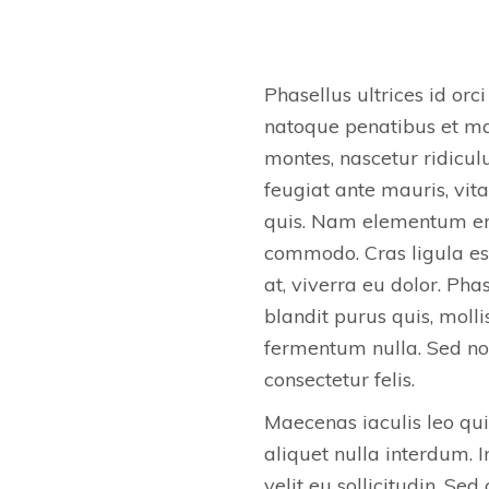
Phasellus ultrices id orci
natoque penatibus et ma
montes, nascetur ridicu
feugiat ante mauris, vit
quis. Nam elementum er
commodo. Cras ligula es
at, viverra eu dolor. Pha
blandit purus quis, mollis
fermentum nulla. Sed non
consectetur felis.
Maecenas iaculis leo quis
aliquet nulla interdum. I
velit eu sollicitudin. Se